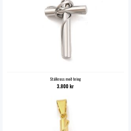
Stálkross með hring
3.800 kr