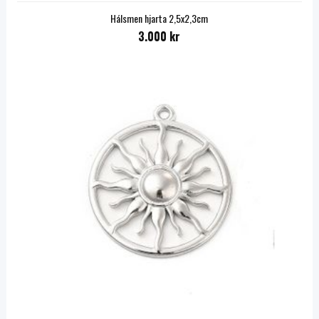
Hálsmen hjarta 2,5x2,3cm
3.000 kr