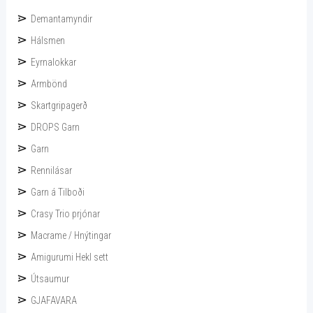
Demantamyndir
Hálsmen
Eyrnalokkar
Armbönd
Skartgripagerð
DROPS Garn
Garn
Rennilásar
Garn á Tilboði
Crasy Trio prjónar
Macrame / Hnýtingar
Amigurumi Hekl sett
Útsaumur
GJAFAVARA