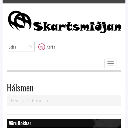
Karfa
Toggle
navigation
Hálsmen
Heim
Hálsmen
Vöruflokkar