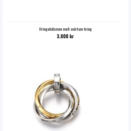
Hringahálsmen með svörtum hring
3.800 kr