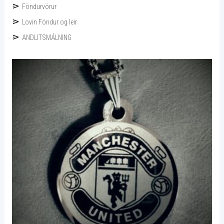
Föndurvörur
Lovin Föndur og leir
ANDLITSMÁLNING