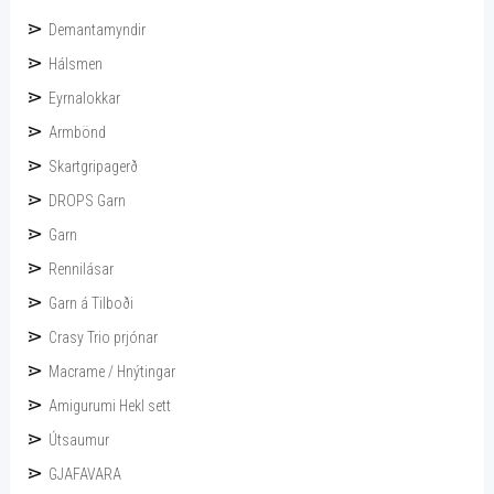
Demantamyndir
Hálsmen
Eyrnalokkar
Armbönd
Skartgripagerð
DROPS Garn
Garn
Rennilásar
Garn á Tilboði
Crasy Trio prjónar
Macrame / Hnýtingar
Amigurumi Hekl sett
Útsaumur
GJAFAVARA