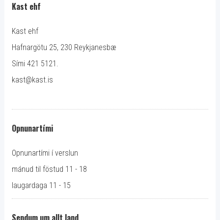
Kast ehf
Kast ehf
Hafnargötu 25, 230 Reykjanesbæ
Sími 421 5121.
kast@kast.is
Opnunartími
Opnunartími í verslun
mánud til föstud 11 - 18
laugardaga 11 - 15
Sendum um allt land