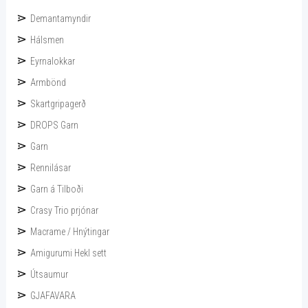
Demantamyndir
Hálsmen
Eyrnalokkar
Armbönd
Skartgripagerð
DROPS Garn
Garn
Rennilásar
Garn á Tilboði
Crasy Trio prjónar
Macrame / Hnýtingar
Amigurumi Hekl sett
Útsaumur
GJAFAVARA