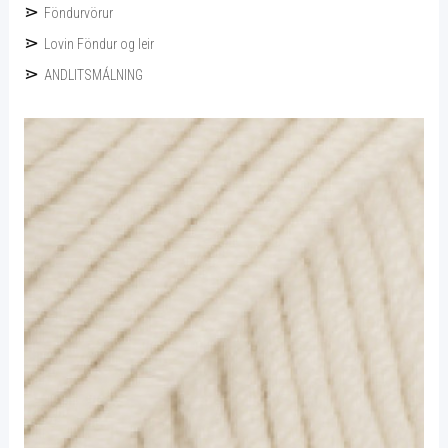
Föndurvörur
Lovin Föndur og leir
ANDLITSMÁLNING