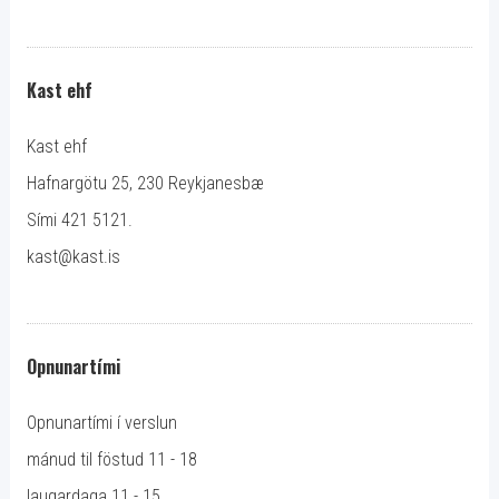
Kast ehf
Kast ehf
Hafnargötu 25, 230 Reykjanesbæ
Sími 421 5121.
kast@kast.is
Opnunartími
Opnunartími í verslun
mánud til föstud 11 - 18
laugardaga 11 - 15