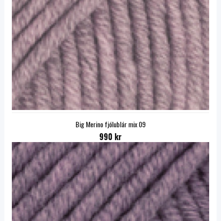
Big Merino fjólublár mix 09
990 kr