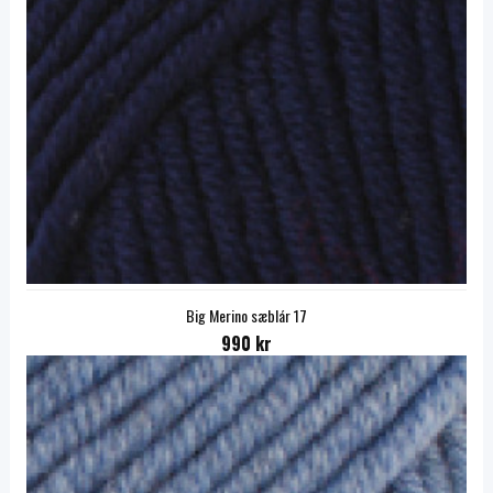
Big Merino sæblár 17
990 kr