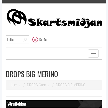
Karfa
Toggle
navigation
DROPS BIG MERINO
Heim
DROPS Garn
DROPS BIG MERINO
Vöruflokkar