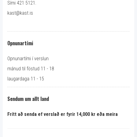
Sími 421 5121.
kast@kast.is
Opnunartími
Opnunartími í verslun
mánud til föstud 11 - 18
laugardaga 11 - 15
Sendum um allt land
Frítt að senda ef verslað er fyrir 14,000 kr eða meira