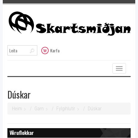
Karfa
Toggle
navigation
Dúskar
Heim
Garn
Fylgihlutir
Dúskar
Vöruflokkar