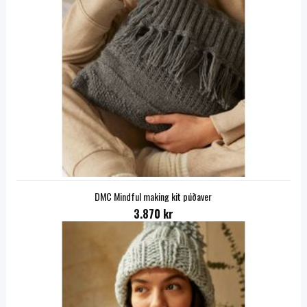
DMC Mindful making kit púðaver
3.870 kr