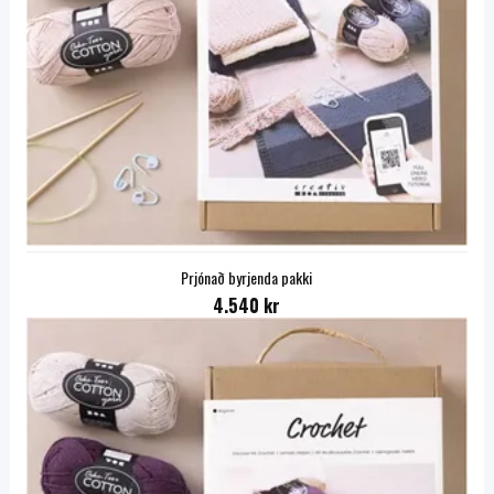
Prjónað byrjenda pakki
4.540 kr