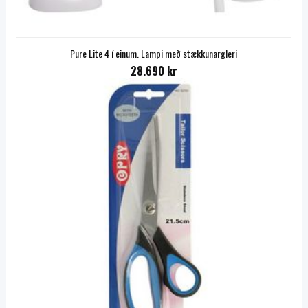
Pure Lite 4 í einum. Lampi með stækkunargleri
28.690 kr