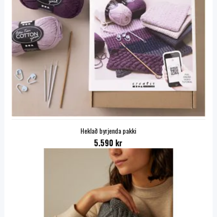
Heklað byrjenda pakki
5.590 kr