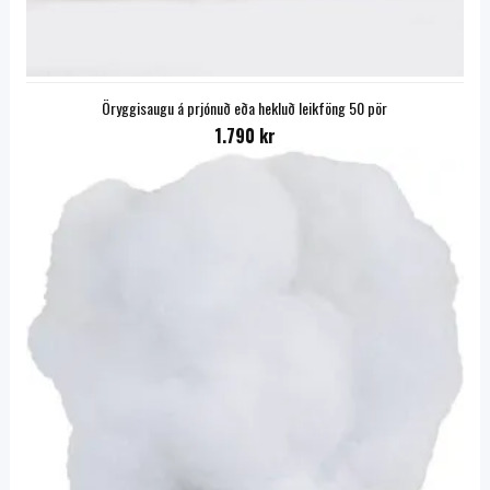
Öryggisaugu á prjónuð eða hekluð leikföng 50 pör
1.790 kr