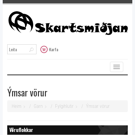
Karfa
Toggle
navigation
Ýmsar vörur
Heim
Garn
Fylgihlutir
Ýmsar vörur
Vöruflokkar