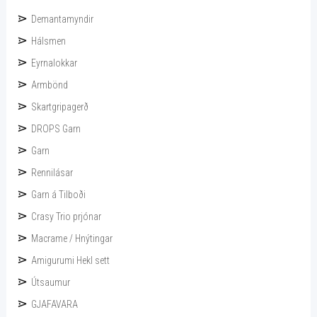
Demantamyndir
Hálsmen
Eyrnalokkar
Armbönd
Skartgripagerð
DROPS Garn
Garn
Rennilásar
Garn á Tilboði
Crasy Trio prjónar
Macrame / Hnýtingar
Amigurumi Hekl sett
Útsaumur
GJAFAVARA