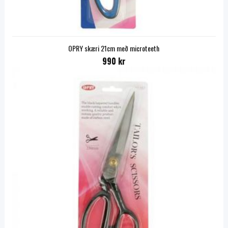
OPRY skæri 21cm með microteeth
990 kr