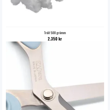
Tróð 500 grömm
2.350 kr