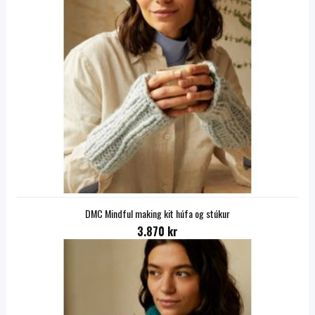
DMC Mindful making kit húfa og stúkur
3.870 kr