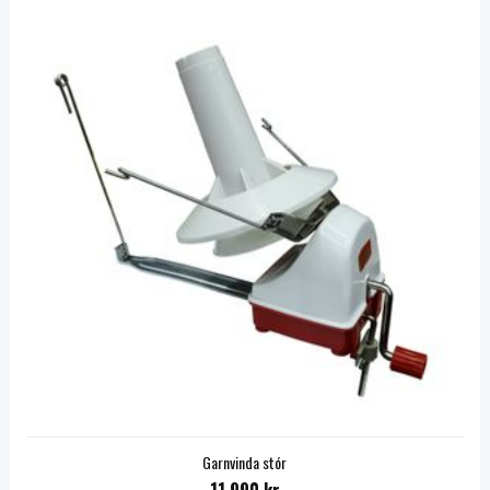
Garnvinda stór