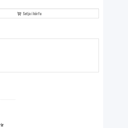
Setja í körfu
ir