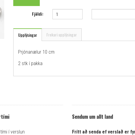
Fjöldi:
Frekari upplýsingar
Upplýsingar
Prjónanælur 10 cm
2 stk í pakka
tími
Sendum um allt land
ími í verslun
Frítt að senda ef verslað er fyr