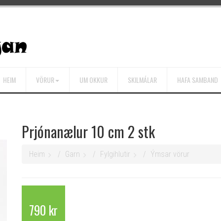
HEIM
VÖRUR
UM OKKUR
SKILMÁLAR
HAFA SAMBAND
Prjónanælur 10 cm 2 stk
Heim
Garn
Fylgihlutir
Ýmsar vörur
790 kr