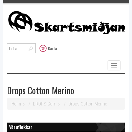
Karfa
Toggle
navigation
Drops Cotton Merino
Heim
DROPS Garn
Drops Cotton Merino
Vöruflokkar