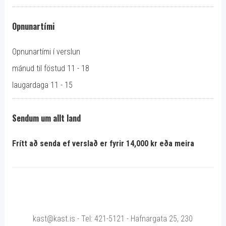
Opnunartími
Opnunartími í verslun
mánud til föstud 11 - 18
laugardaga 11 - 15
Sendum um allt land
Frítt að senda ef verslað er fyrir 14,000 kr eða meira
kast@kast.is - Tel: 421-5121 - Hafnargata 25, 230