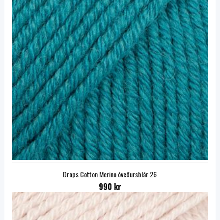
Drops Cotton Merino óveðursblár 26
990 kr