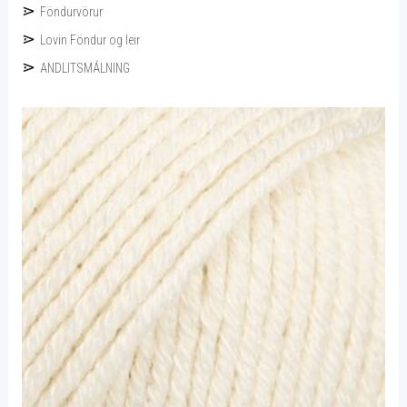
Föndurvörur
Lovin Föndur og leir
ANDLITSMÁLNING