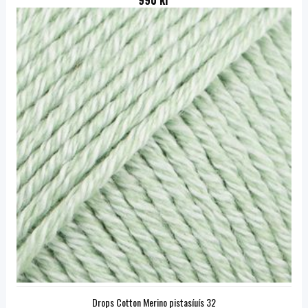
990 kr
Drops Cotton Merino pistasíuís 32