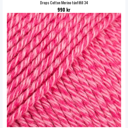
Drops Cotton Merino túnfífill 34
990 kr