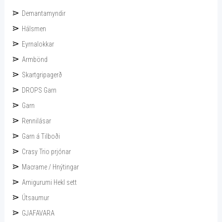
Demantamyndir
Hálsmen
Eyrnalokkar
Armbönd
Skartgripagerð
DROPS Garn
Garn
Rennilásar
Garn á Tilboði
Crasy Trio prjónar
Macrame / Hnýtingar
Amigurumi Hekl sett
Útsaumur
GJAFAVARA