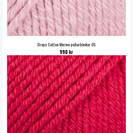
Drops Cotton Merino púðurbleikur 05
990 kr