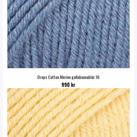
Drops Cotton Merino gallabuxnablár 16
990 kr