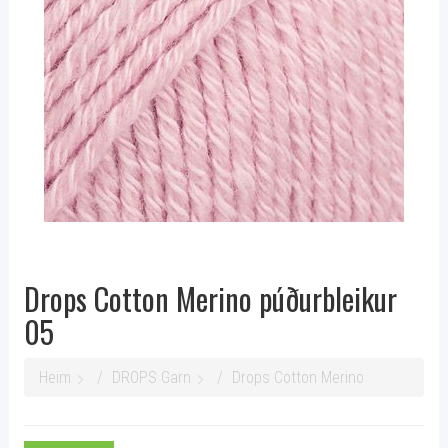
Drops Cotton Merino púðurbleikur
05
Heim
DROPS Garn
Drops Cotton Merino