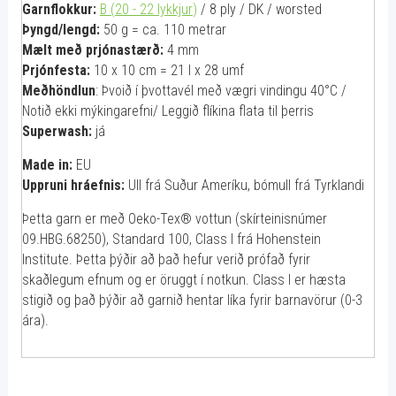
Garnflokkur:
B (20 - 22 lykkjur
)
/ 8 ply / DK / worsted
Þyngd/lengd:
50 g = ca. 110 metrar
Mælt með prjónastærð:
4 mm
Prjónfesta:
10 x 10 cm = 21 l x 28 umf
Meðhöndlun
: Þvoið í þvottavél með vægri vindingu 40°C /
Notið ekki mýkingarefni/ Leggið flíkina flata til þerris
Superwash:
já
Made in:
EU
Uppruni hráefnis:
Ull frá Suður Ameríku, bómull frá Tyrklandi
Þetta garn er með Oeko-Tex® vottun (skírteinisnúmer
09.HBG.68250), Standard 100, Class I frá Hohenstein
Institute. Þetta þýðir að það hefur verið prófað fyrir
skaðlegum efnum og er öruggt í notkun. Class I er hæsta
stigið og það þýðir að garnið hentar líka fyrir barnavörur (0-3
ára).