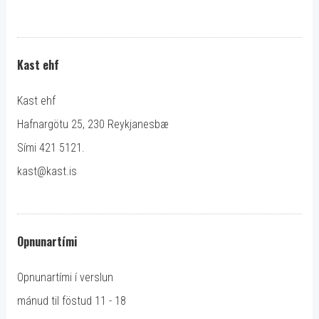
Kast ehf
Kast ehf
Hafnargötu 25, 230 Reykjanesbæ
Sími 421 5121.
kast@kast.is
Opnunartími
Opnunartími í verslun
mánud til föstud 11 - 18