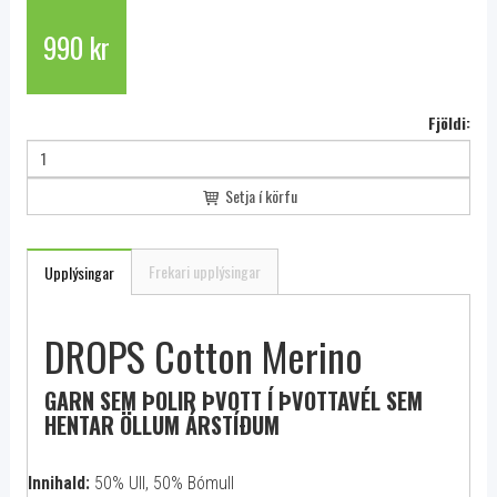
990 kr
Fjöldi:
Setja í körfu
Frekari upplýsingar
Upplýsingar
DROPS Cotton Merino
GARN SEM ÞOLIR ÞVOTT Í ÞVOTTAVÉL SEM
HENTAR ÖLLUM ÁRSTÍÐUM
Innihald:
50% Ull, 50% Bómull