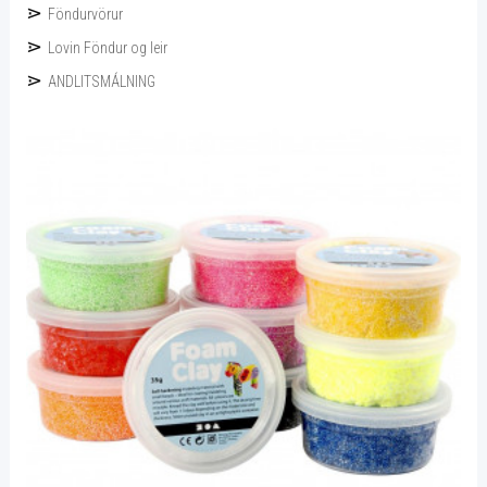
Föndurvörur
Lovin Föndur og leir
ANDLITSMÁLNING