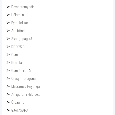
Demantamyndir
Hálsmen
Eyrnalokkar
Armbönd
Skartgripagerð
DROPS Garn
Garn
Rennilásar
Garn á Tilboði
Crasy Trio prjónar
Macrame / Hnýtingar
Amigurumi Hekl sett
Útsaumur
GJAFAVARA