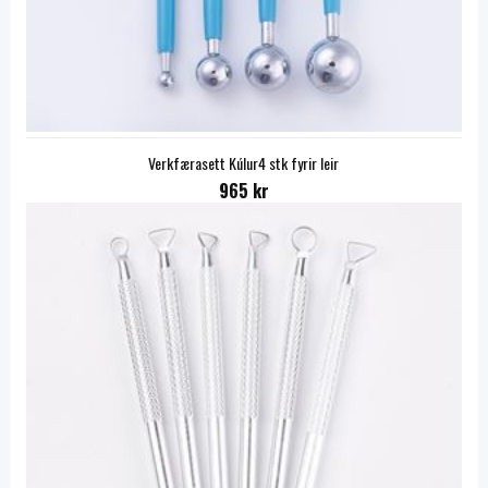
Verkfærasett Kúlur4 stk fyrir leir
965 kr