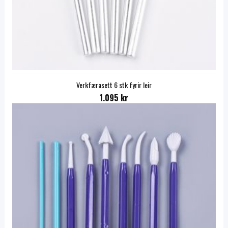
Verkfærasett 6 stk fyrir leir
1.095 kr