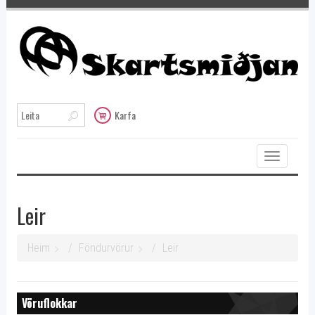
Karfa
Toggle
navigation
Leir
Heim
Föndurvörur
Leir
Vöruflokkar