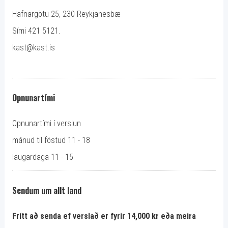
Hafnargötu 25, 230 Reykjanesbæ
Sími 421 5121.
kast@kast.is
Opnunartími
Opnunartími í verslun
mánud til föstud 11 - 18
laugardaga 11 - 15
Sendum um allt land
Frítt að senda ef verslað er fyrir 14,000 kr eða meira