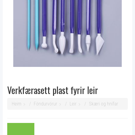
Verkfærasett plast fyrir leir
Heim
Föndurvörur
Leir
Skæri og hnífar