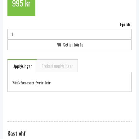
995 kr
Fjöldi:
Setja í körfu
Frekari upplýsingar
Upplýsingar
Verkfærasett fyrir leir
Kast ehf