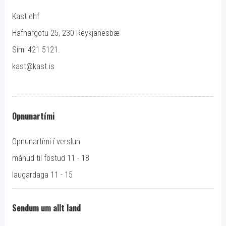
Kast ehf
Hafnargötu 25, 230 Reykjanesbæ
Sími 421 5121.
kast@kast.is
Opnunartími
Opnunartími í verslun
mánud til föstud 11 - 18
laugardaga 11 - 15
Sendum um allt land