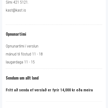
Sími 421 5121.
kast@kast.is
Opnunartími
Opnunartími í verslun
mánud til föstud 11 - 18
laugardaga 11 - 15
Sendum um allt land
Frítt að senda ef verslað er fyrir 14,000 kr eða meira