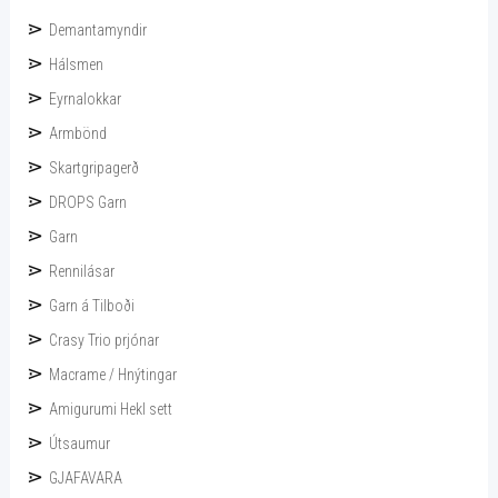
Demantamyndir
Hálsmen
Eyrnalokkar
Armbönd
Skartgripagerð
DROPS Garn
Garn
Rennilásar
Garn á Tilboði
Crasy Trio prjónar
Macrame / Hnýtingar
Amigurumi Hekl sett
Útsaumur
GJAFAVARA