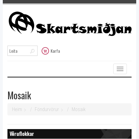
Karfa
Toggle
navigation
Mosaik
Heim
Föndurvörur
Mosaik
Vöruflokkar