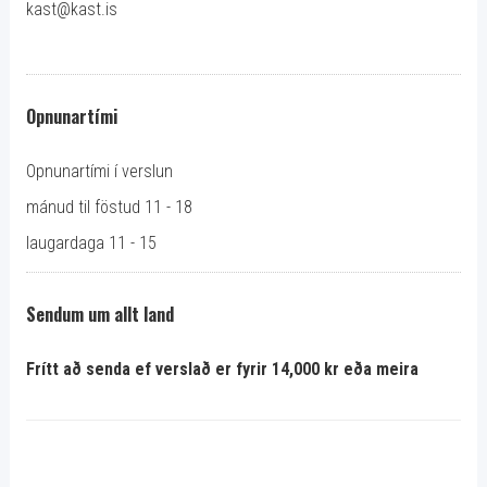
kast@kast.is
Opnunartími
Opnunartími í verslun
mánud til föstud 11 - 18
laugardaga 11 - 15
Sendum um allt land
Frítt að senda ef verslað er fyrir 14,000 kr eða meira