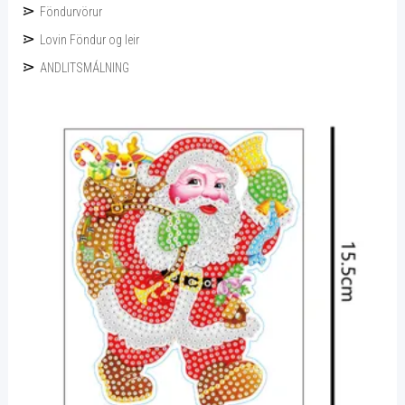
Föndurvörur
Lovin Föndur og leir
ANDLITSMÁLNING