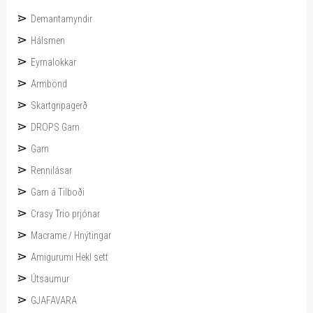
Demantamyndir
Hálsmen
Eyrnalokkar
Armbönd
Skartgripagerð
DROPS Garn
Garn
Rennilásar
Garn á Tilboði
Crasy Trio prjónar
Macrame / Hnýtingar
Amigurumi Hekl sett
Útsaumur
GJAFAVARA