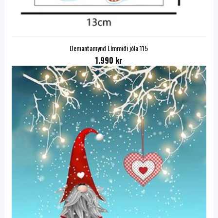
Demantamynd Límmiði jóla 115
1.990 kr