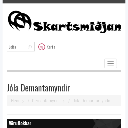
Karfa
Toggle
navigation
Jóla Demantamyndir
Heim
Demantamyndir
Jóla Demantamyndir
Vöruflokkar