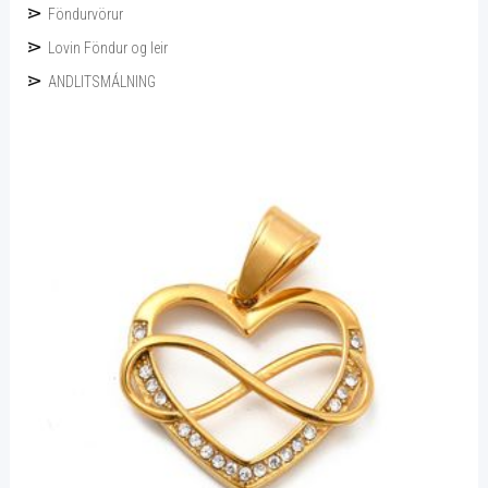
Föndurvörur
Lovin Föndur og leir
ANDLITSMÁLNING