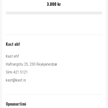
3.000 kr
Kast ehf
Kast ehf
Hafnargötu 25, 230 Reykjanesbæ
Sími 421 5121.
kast@kast.is
Opnunartími