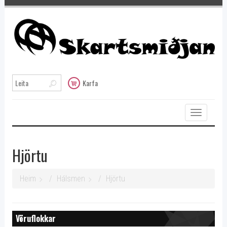
Karfa
Toggle
navigation
Hjörtu
Heim
Hálsmen
Hjörtu
Vöruflokkar