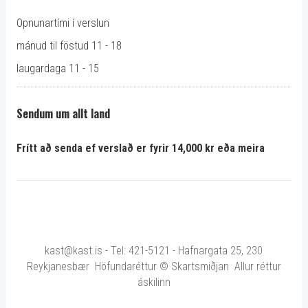
Opnunartími í verslun
mánud til föstud 11 - 18
laugardaga 11 - 15
Sendum um allt land
Frítt að senda ef verslað er fyrir 14,000 kr eða meira
kast@kast.is - Tel: 421-5121 - Hafnargata 25, 230
Reykjanesbær Höfundaréttur © Skartsmiðjan Allur réttur
áskilinn