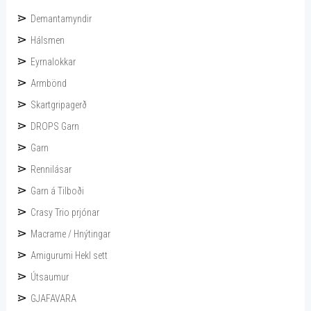
Demantamyndir
Hálsmen
Eyrnalokkar
Armbönd
Skartgripagerð
DROPS Garn
Garn
Rennilásar
Garn á Tilboði
Crasy Trio prjónar
Macrame / Hnýtingar
Amigurumi Hekl sett
Útsaumur
GJAFAVARA