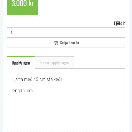
3.000 kr
Fjöldi:
Setja í körfu
Frekari upplýsingar
Upplýsingar
Hjarta með 45 cm stálkeðju
lengd 2 cm