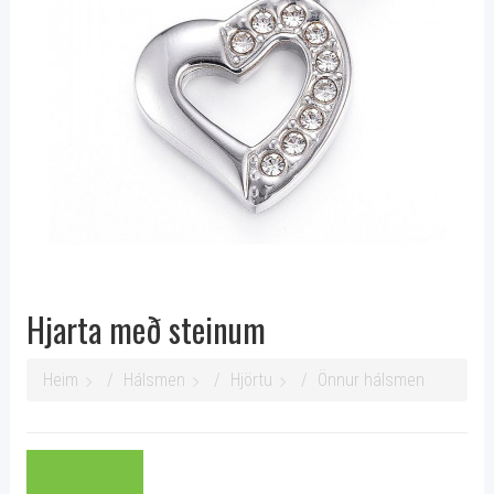
Hjarta með steinum
Heim
Hálsmen
Hjörtu
Önnur hálsmen