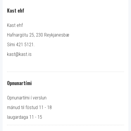
Kast ehf
Kast ehf
Hafnargötu 25, 230 Reykjanesbæ
Sími 421 5121.
kast@kast.is
Opnunartími
Opnunartími í verslun
mánud til föstud 11 - 18
laugardaga 11 - 15