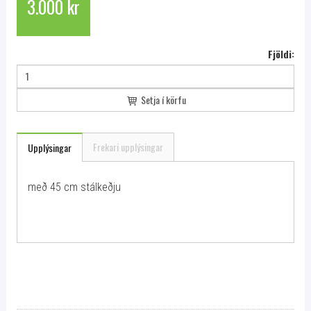
3.000 kr
Fjöldi:
Setja í körfu
Frekari upplýsingar
Upplýsingar
með 45 cm stálkeðju