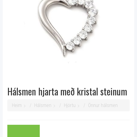
Hálsmen hjarta með kristal steinum
Heim
Hálsmen
Hjörtu
Önnur hálsmen