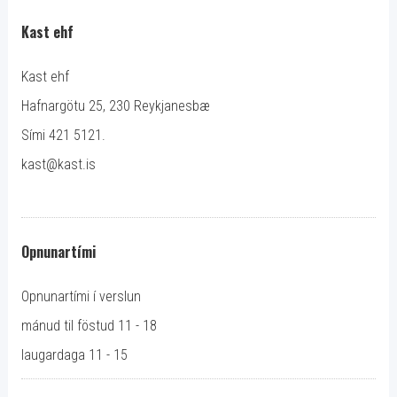
Kast ehf
Kast ehf
Hafnargötu 25, 230 Reykjanesbæ
Sími 421 5121.
kast@kast.is
Opnunartími
Opnunartími í verslun
mánud til föstud 11 - 18
laugardaga 11 - 15