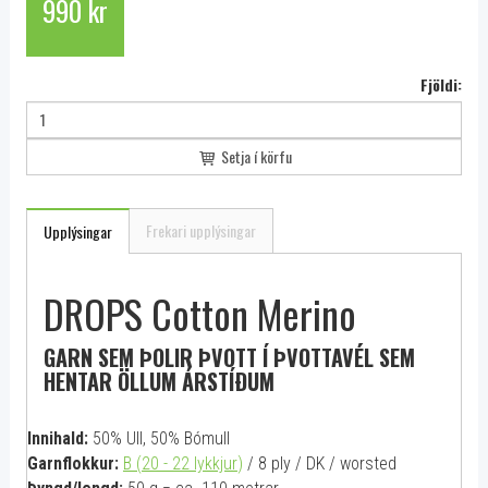
990 kr
Fjöldi:
Setja í körfu
Frekari upplýsingar
Upplýsingar
DROPS Cotton Merino
GARN SEM ÞOLIR ÞVOTT Í ÞVOTTAVÉL SEM
HENTAR ÖLLUM ÁRSTÍÐUM
Innihald:
50% Ull, 50% Bómull
Garnflokkur:
B (20 - 22 lykkjur
)
/ 8 ply / DK / worsted