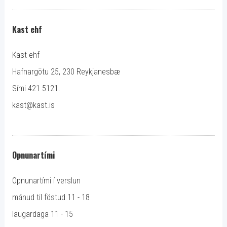
Kast ehf
Kast ehf
Hafnargötu 25, 230 Reykjanesbæ
Sími 421 5121.
kast@kast.is
Opnunartími
Opnunartími í verslun
mánud til föstud 11 - 18
laugardaga 11 - 15