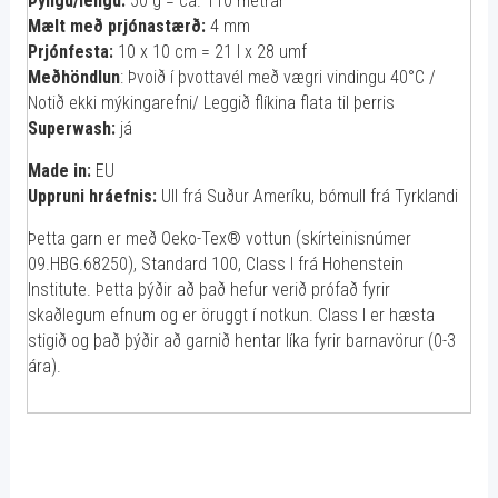
Þyngd/lengd:
50 g = ca. 110 metrar
Mælt með prjónastærð:
4 mm
Prjónfesta:
10 x 10 cm = 21 l x 28 umf
Meðhöndlun
: Þvoið í þvottavél með vægri vindingu 40°C /
Notið ekki mýkingarefni/ Leggið flíkina flata til þerris
Superwash:
já
Made in:
EU
Uppruni hráefnis:
Ull frá Suður Ameríku, bómull frá Tyrklandi
Þetta garn er með Oeko-Tex® vottun (skírteinisnúmer
09.HBG.68250), Standard 100, Class I frá Hohenstein
Institute. Þetta þýðir að það hefur verið prófað fyrir
skaðlegum efnum og er öruggt í notkun. Class I er hæsta
stigið og það þýðir að garnið hentar líka fyrir barnavörur (0-3
ára).