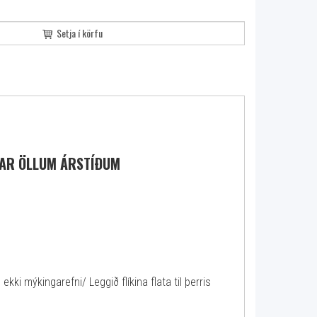
Setja í körfu
TAR ÖLLUM ÁRSTÍÐUM
ekki mýkingarefni/ Leggið flíkina flata til þerris