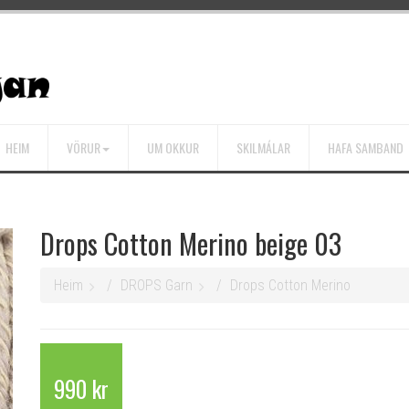
HEIM
VÖRUR
UM OKKUR
SKILMÁLAR
HAFA SAMBAND
Drops Cotton Merino beige 03
Heim
DROPS Garn
Drops Cotton Merino
990 kr