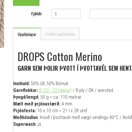
Fjöldi:
Frekari upplýsingar
Upplýsingar
DROPS Cotton Merino
GARN SEM ÞOLIR ÞVOTT Í ÞVOTTAVÉL SEM HEN
Innihald:
50% Ull, 50% Bómull
Garnflokkur:
B (20 - 22 lykkjur
)
/ 8 ply / DK / worsted
Þyngd/lengd:
50 g = ca. 110 metrar
Mælt með prjónastærð:
4 mm
Prjónfesta:
10 x 10 cm = 21 l x 28 umf
Meðhöndlun
: Þvoið í þvottavél með vægri vindingu 40°C / Notið 
Superwash:
já