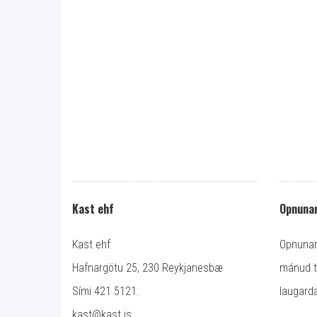
Kast ehf
Opnunar
Kast ehf
Opnunart
Hafnargötu 25, 230 Reykjanesbæ
mánud ti
Sími 421 5121.
laugarda
kast@kast.is