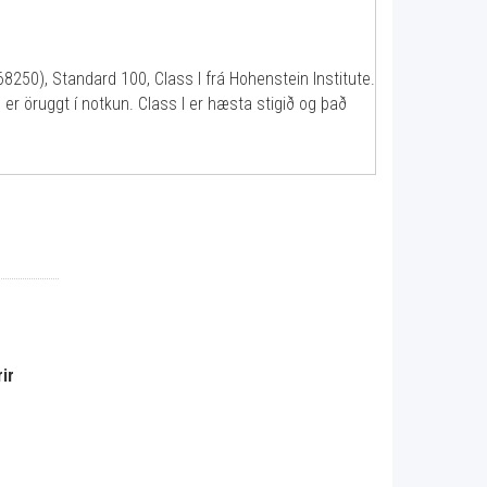
250), Standard 100, Class I frá Hohenstein Institute.
er öruggt í notkun. Class I er hæsta stigið og það
ir