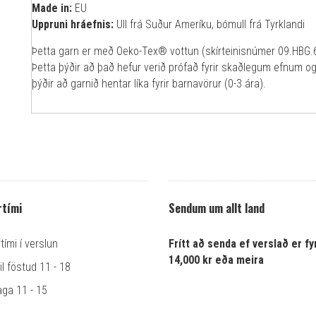
Made in:
EU
Uppruni hráefnis:
Ull frá Suður Ameríku, bómull frá Tyrklandi
Þetta garn er með Oeko-Tex® vottun (skírteinisnúmer 09.HBG.68
Þetta þýðir að það hefur verið prófað fyrir skaðlegum efnum og 
þýðir að garnið hentar líka fyrir barnavörur (0-3 ára).
tími
Sendum um allt land
ími í verslun
Frítt að senda ef verslað er fyr
14,000 kr eða meira
l föstud 11 - 18
ga 11 - 15