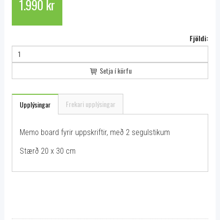
1.990 kr
Fjöldi:
Setja í körfu
Frekari upplýsingar
Upplýsingar
Memo board fyrir uppskriftir, með 2 segulstikum
Stærð 20 x 30 cm