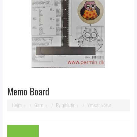
Memo Board
Heim
Garn
Fylgihlutir
Ýmsar vörur