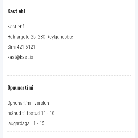
Kast ehf
Kast ehf
Hafnargötu 25, 230 Reykjanesbæ
Sími 421 5121.
kast@kast.is
Opnunartími
Opnunartími í verslun
mánud til föstud 11 - 18
laugardaga 11 - 15