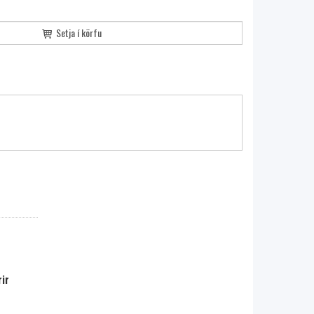
Setja í körfu
ir