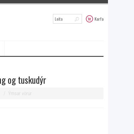
Karfa
ng og tuskudýr
Ýmsar vörur