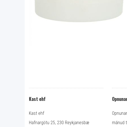
Kast ehf
Opnunar
Kast ehf
Opnunart
Hafnargötu 25, 230 Reykjanesbæ
mánud ti