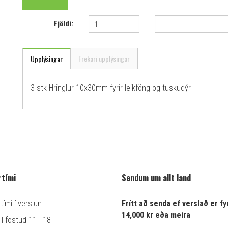
Fjöldi:
Frekari upplýsingar
Upplýsingar
3 stk Hringlur 10x30mm fyrir leikföng og tuskudýr
tími
Sendum um allt land
ími í verslun
Frítt að senda ef verslað er fyr
14,000 kr eða meira
l föstud 11 - 18