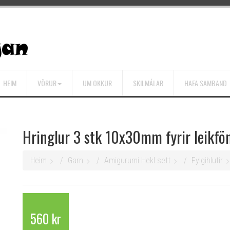
HEIM
VÖRUR
UM OKKUR
SKILMÁLAR
HAFA SAMBAND
Hringlur 3 stk 10x30mm fyrir leikfö
Heim
Garn
Amigurumi Hekl sett
Fylgihlutir
560 kr