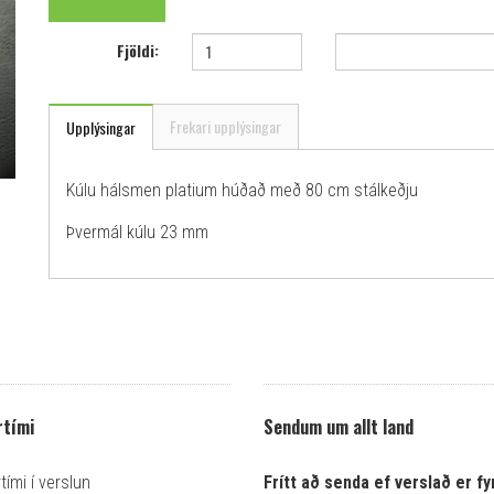
Fjöldi:
Frekari upplýsingar
Upplýsingar
Kúlu hálsmen platium húðað með 80 cm stálkeðju
Þvermál kúlu 23 mm
tími
Sendum um allt land
ími í verslun
Frítt að senda ef verslað er fyr