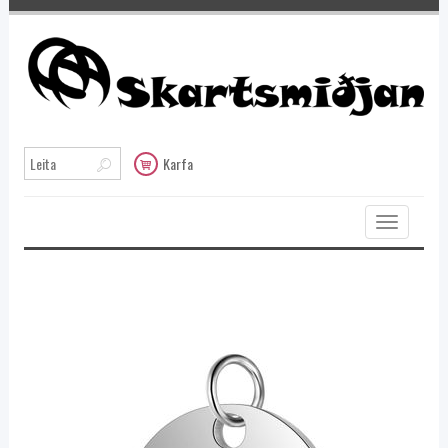
Karfa
Toggle
navigation