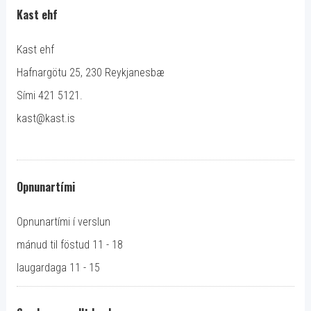
Kast ehf
Kast ehf
Hafnargötu 25, 230 Reykjanesbæ
Sími 421 5121.
kast@kast.is
Opnunartími
Opnunartími í verslun
mánud til föstud 11 - 18
laugardaga 11 - 15