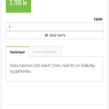
2.700 kr
Fjöldi:
Setja í körfu
Frekari upplýsingar
Upplýsingar
Stafa hálsmen Stál stærð 12mm, með 45 cm Stálkeðju
og gjafaöskju