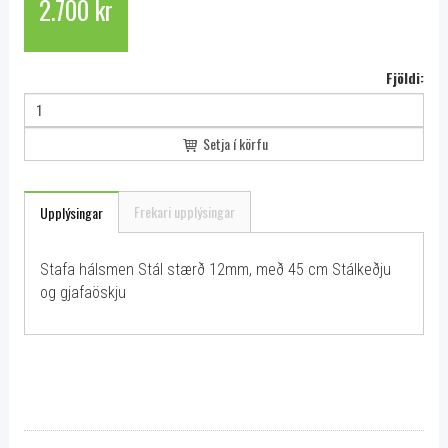
2.700 kr
Fjöldi:
Setja í körfu
Frekari upplýsingar
Upplýsingar
Stafa hálsmen Stál stærð 12mm, með 45 cm Stálkeðju
og gjafaöskju