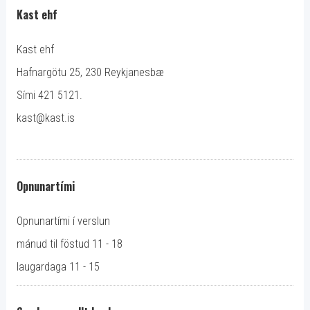
Kast ehf
Kast ehf
Hafnargötu 25, 230 Reykjanesbæ
Sími 421 5121.
kast@kast.is
Opnunartími
Opnunartími í verslun
mánud til föstud 11 - 18
laugardaga 11 - 15