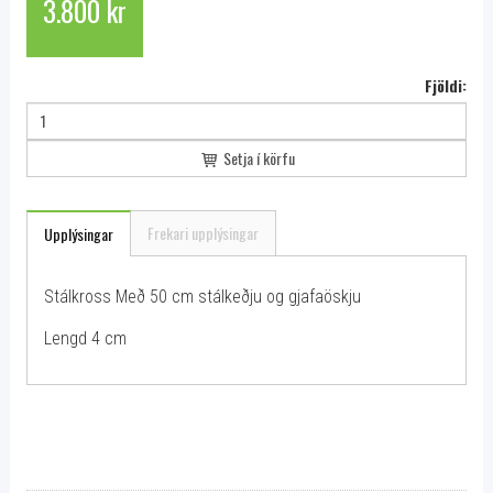
3.800 kr
Fjöldi:
Setja í körfu
Frekari upplýsingar
Upplýsingar
Stálkross Með 50 cm stálkeðju og gjafaöskju
Lengd 4 cm