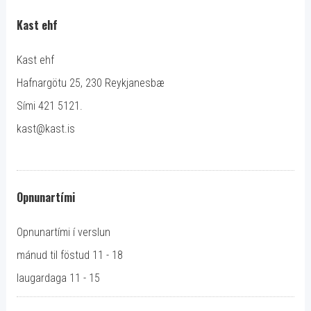
Kast ehf
Kast ehf
Hafnargötu 25, 230 Reykjanesbæ
Sími 421 5121.
kast@kast.is
Opnunartími
Opnunartími í verslun
mánud til föstud 11 - 18
laugardaga 11 - 15