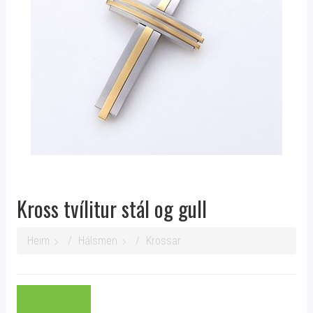
Kross tvílitur stál og gull
Heim
Hálsmen
Krossar