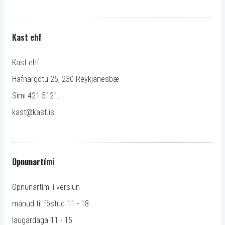
Kast ehf
Kast ehf
Hafnargötu 25, 230 Reykjanesbæ
Sími 421 5121.
kast@kast.is
Opnunartími
Opnunartími í verslun
mánud til föstud 11 - 18
laugardaga 11 - 15