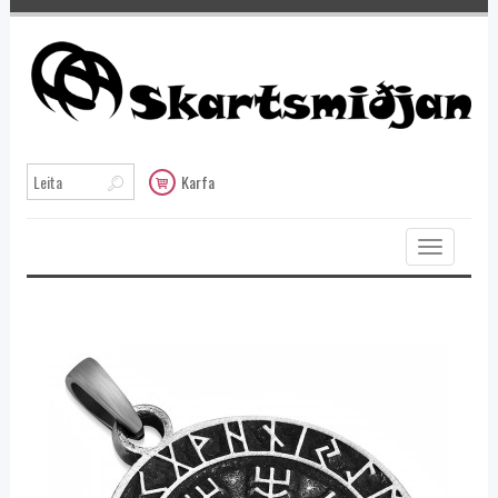
Karfa
Toggle
navigation