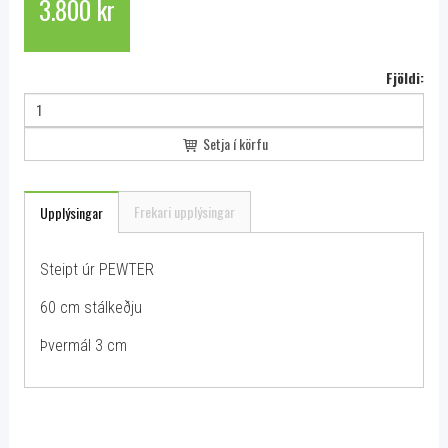
3.800 kr
Fjöldi:
Setja í körfu
Frekari upplýsingar
Upplýsingar
Steipt úr PEWTER
60 cm stálkeðju
Þvermál 3 cm