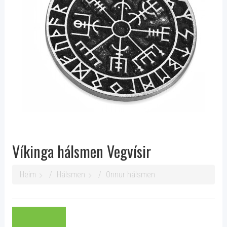
Víkinga hálsmen Vegvísir
Heim
Hálsmen
Önnur hálsmen