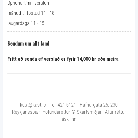
Opnunartími í verslun
mánud til föstud 11 - 18
laugardaga 11 - 15
Sendum um allt land
Frítt að senda ef verslað er fyrir 14,000 kr eða meira
kast@kast.is - Tel: 421-5121 - Hafnargata 25, 230
Reykjanesbær Höfundaréttur © Skartsmiðjan Allur réttur
áskilinn