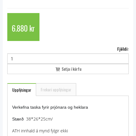
6.880 kr
Fjöldi:
Setja í körfu
Frekari upplýsingar
Upplýsingar
Verkefna taska fyrir prjónara og heklara
38*26*25cm/
Stærð
ATH innhald á mynd fylgir ekki