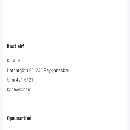
Kast ehf
Kast ehf
Hafnargötu 25, 230 Reykjanesbæ
Sími 421 5121.
kast@kast.is
Opnunartími