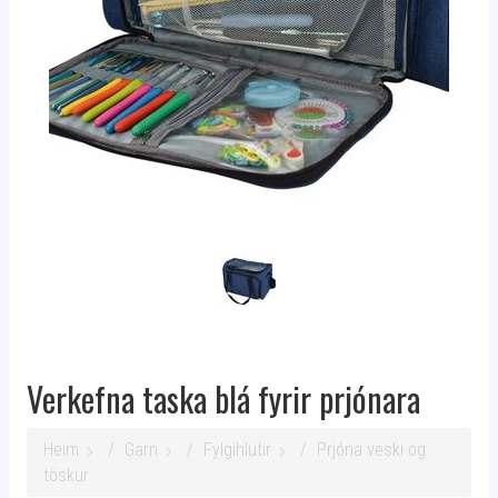
Verkefna taska blá fyrir prjónara
Heim
Garn
Fylgihlutir
Prjóna veski og
töskur