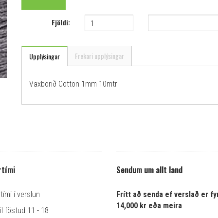
Fjöldi:
Frekari upplýsingar
Upplýsingar
Vaxborið Cotton 1mm 10mtr
tími
Sendum um allt land
ími í verslun
Frítt að senda ef verslað er fyr
14,000 kr eða meira
l föstud 11 - 18