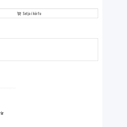
Setja í körfu
ir