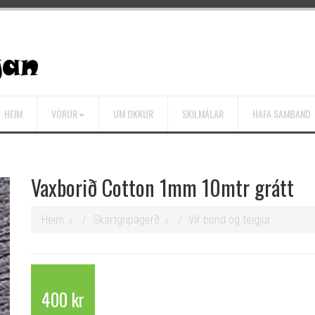
HEIM
VÖRUR
UM OKKUR
SKILMÁLAR
HAFA SAMBAND
Vaxborið Cotton 1mm 10mtr grátt
Heim
Skartgripagerð
Vír bönd og teigjur
400 kr