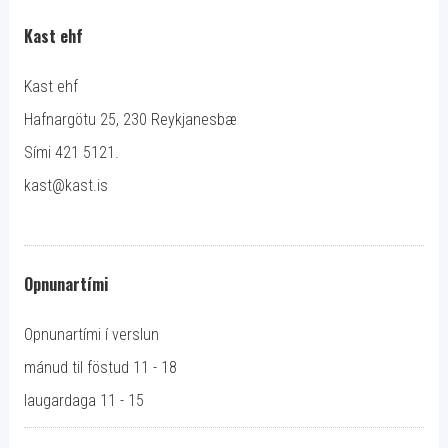
Kast ehf
Kast ehf
Hafnargötu 25, 230 Reykjanesbæ
Sími 421 5121.
kast@kast.is
Opnunartími
Opnunartími í verslun
mánud til föstud 11 - 18
laugardaga 11 - 15