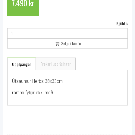
7.490 kr
Fjöldi:
Setja í körfu
Frekari upplýsingar
Upplýsingar
Útsaumur Herbs 38x33cm
rammi fylgir ekki með