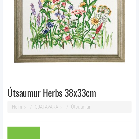
Útsaumur Herbs 38x33cm
Heim
GJAFAVARA
Útsaumur