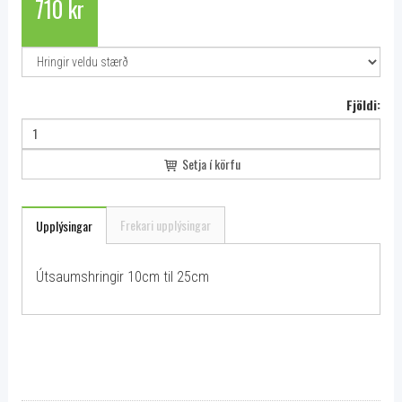
710 kr
Fjöldi:
Setja í körfu
Frekari upplýsingar
Upplýsingar
Útsaumshringir 10cm til 25cm