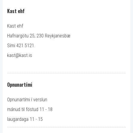
Kast ehf
Kast ehf
Hafnargötu 25, 230 Reykjanesbæ
Sími 421 5121.
kast@kast.is
Opnunartími
Opnunartími í verslun
mánud til föstud 11 - 18
laugardaga 11 - 15