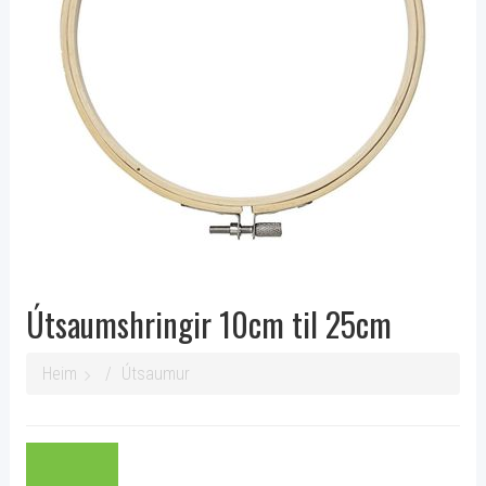
Útsaumshringir 10cm til 25cm
Heim
Útsaumur