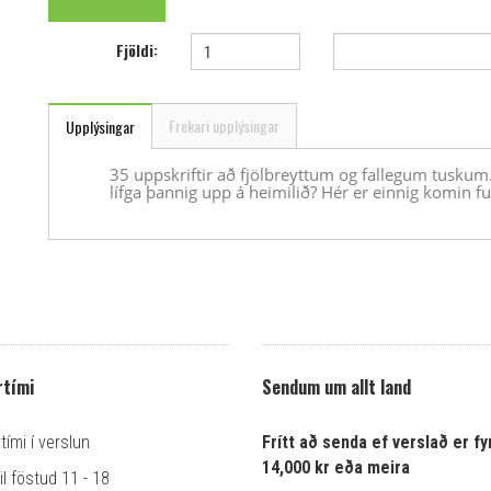
Fjöldi:
Frekari upplýsingar
Upplýsingar
35 uppskriftir að fjölbreyttum og fallegum tuskum.
lífga þannig upp á heimilið? Hér er einnig komin 
tími
Sendum um allt land
ími í verslun
Frítt að senda ef verslað er fyr
14,000 kr eða meira
l föstud 11 - 18