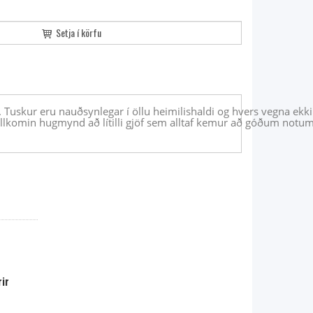
Setja í körfu
 Tuskur eru nauðsynlegar í öllu heimilishaldi og hvers vegna ekk
fullkomin hugmynd að lítilli gjöf sem alltaf kemur að góðum notum
ir