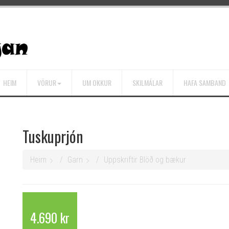
HEIM
VÖRUR
UM OKKUR
SKILMÁLAR
HAFA SAMBAND
Tuskuprjón
Heim
Garn
Uppskriftir Blöð og bækur
4.690 kr