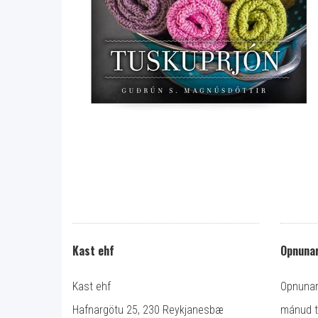
Kast ehf
Opnunar
Kast ehf
Opnunart
Hafnargötu 25, 230 Reykjanesbæ
mánud ti