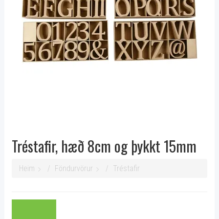
Tréstafir, hæð 8cm og þykkt 15mm
Heim
Föndurvörur
Tréstafir