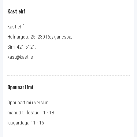
Kast ehf
Kast ehf
Hafnargötu 25, 230 Reykjanesbæ
Sími 421 5121.
kast@kast.is
Opnunartími
Opnunartími í verslun
mánud til föstud 11 - 18
laugardaga 11 - 15