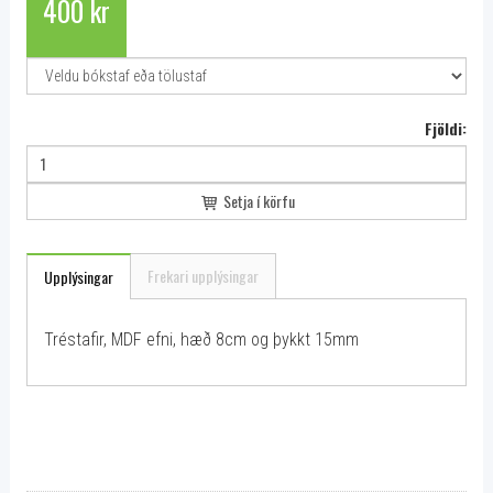
400 kr
Fjöldi:
Setja í körfu
Frekari upplýsingar
Upplýsingar
Tréstafir, MDF efni, hæð 8cm og þykkt 15mm