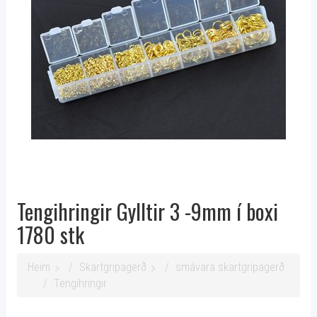
Tengihringir Gylltir 3 -9mm í boxi
1780 stk
Heim
Skartgripagerð
smávara skartgripagerð
Tengihringir