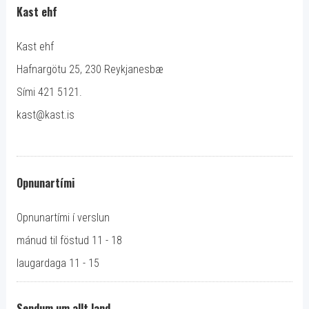
Kast ehf
Kast ehf
Hafnargötu 25, 230 Reykjanesbæ
Sími 421 5121.
kast@kast.is
Opnunartími
Opnunartími í verslun
mánud til föstud 11 - 18
laugardaga 11 - 15
Sendum um allt land