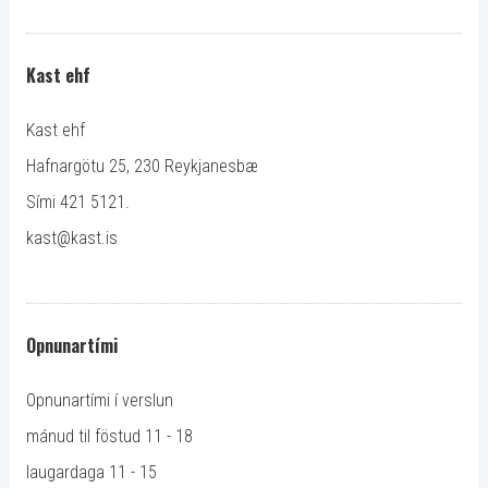
Kast ehf
Kast ehf
Hafnargötu 25, 230 Reykjanesbæ
Sími 421 5121.
kast@kast.is
Opnunartími
Opnunartími í verslun
mánud til föstud 11 - 18
laugardaga 11 - 15