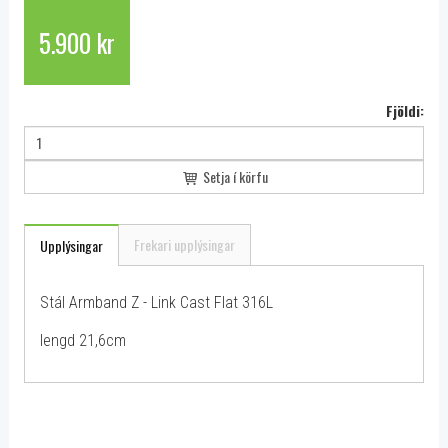
5.900 kr
Fjöldi:
Setja í körfu
Frekari upplýsingar
Upplýsingar
Stál Armband Z - Link Cast Flat 316L
lengd 21,6cm