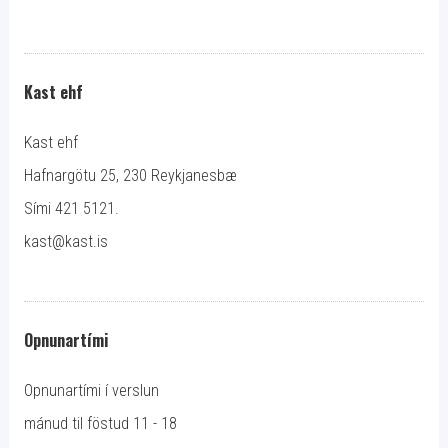
Kast ehf
Kast ehf
Hafnargötu 25, 230 Reykjanesbæ
Sími 421 5121.
kast@kast.is
Opnunartími
Opnunartími í verslun
mánud til föstud 11 - 18