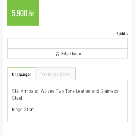
5.900 kr
Fjöldi:
Setja í körfu
Frekari upplýsingar
Upplýsingar
Stál Armband Wolves Two Tone Leather and Stainless
Steel
lengd 21cm