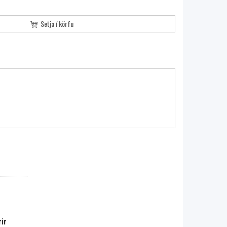
Setja í körfu
ir