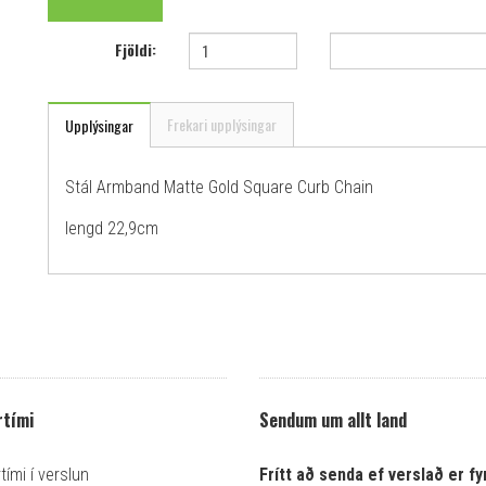
Fjöldi:
Frekari upplýsingar
Upplýsingar
Stál Armband Matte Gold Square Curb Chain
lengd 22,9cm
tími
Sendum um allt land
ími í verslun
Frítt að senda ef verslað er fyr