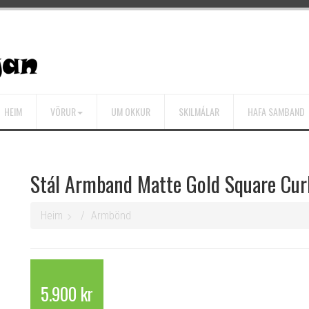
HEIM
VÖRUR
UM OKKUR
SKILMÁLAR
HAFA SAMBAND
Stál Armband Matte Gold Square Cu
Heim
Armbönd
5.900 kr