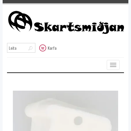
Karfa
Toggle
navigation