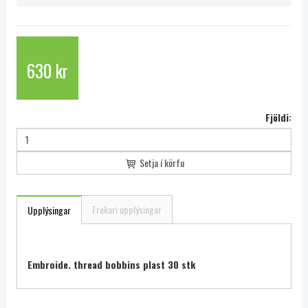
630 kr
Fjöldi:
Setja í körfu
Frekari upplýsingar
Upplýsingar
Embroide. thread bobbins plast 30 stk