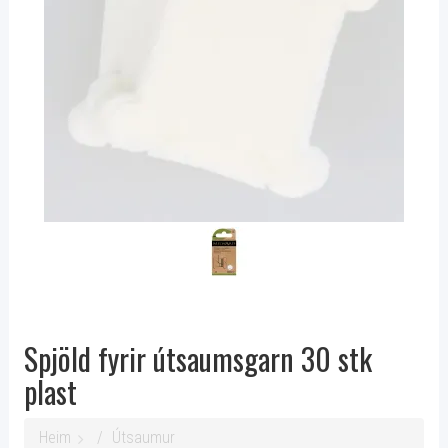
Spjöld fyrir útsaumsgarn 30 stk
plast
Heim
Útsaumur