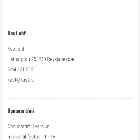
Kast ehf
Kast ehf
Hafnargötu 25, 230 Reykjanesbæ
Sími 421 5121.
kast@kast.is
Opnunartími
Opnunartími í verslun
mánud til föstud 11 - 18