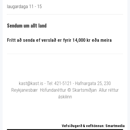
laugardaga 11 - 15
Sendum um allt land
Frítt að senda ef verslað er fyrir 14,000 kr eða meira
kast@kast.is - Tel: 421-5121 - Hafnargata 25, 230
Reykjanesbær Höfundaréttur © Skartsmiðjan Allur réttur
áskilinn
Vefsíðugerð & vefhönnun: Smartmedia