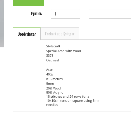
Fjöldi:
Frekari upplýsingar
Upplýsingar
Brand Name
Stylecraft
Yarn Name
Special Aran with Wool
Shade Code
3378
Shade Name
Oatmeal
Yarn Weight
Aran
Ball Weight
400g
Length
816 metres
Needle Size
5mm
Blend
20% Wool
80% Acrylic
Tension
18 stitches and 24 rows for a
10x10cm tension square using 5mm
needles