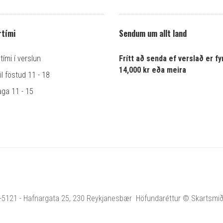
tími
Sendum um allt land
ími í verslun
Frítt að senda ef verslað er fyr
14,000 kr eða meira
l föstud 11 - 18
ga 11 - 15
1-5121 - Hafnargata 25, 230 Reykjanesbær Höfundaréttur © Skartsmiðja