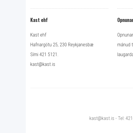
Kast ehf
Opnunar
Kast ehf
Opnunart
Hafnargötu 25, 230 Reykjanesbæ
mánud ti
Sími 421 5121.
laugarda
kast@kast.is
kast@kast.is - Tel: 42