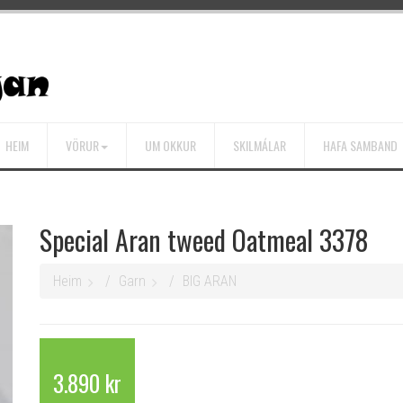
HEIM
VÖRUR
UM OKKUR
SKILMÁLAR
HAFA SAMBAND
Special Aran tweed Oatmeal 3378
Heim
Garn
BIG ARAN
3.890 kr