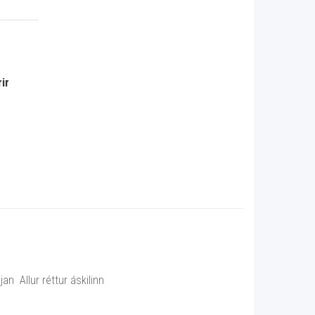
ir
n Allur réttur áskilinn