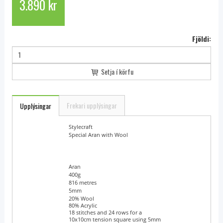
3.890 kr
Fjöldi:
Setja í körfu
Frekari upplýsingar
Upplýsingar
Brand Name
Stylecraft
Yarn Name
Special Aran with Wool
Yarn Weight
Aran
Ball Weight
400g
Length
816 metres
Needle Size
5mm
Blend
20% Wool
80% Acrylic
Tension
18 stitches and 24 rows for a
10x10cm tension square using 5mm