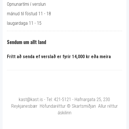
Opnunartími í verslun
mánud til föstud 11 - 18
laugardaga 11 - 15
Sendum um allt land
Frítt að senda ef verslað er fyrir 14,000 kr eða meira
kast@kast.is - Tel: 421-5121 - Hafnargata 25, 230
Reykjanesbær Höfundaréttur © Skartsmiðjan Allur réttur
áskilinn