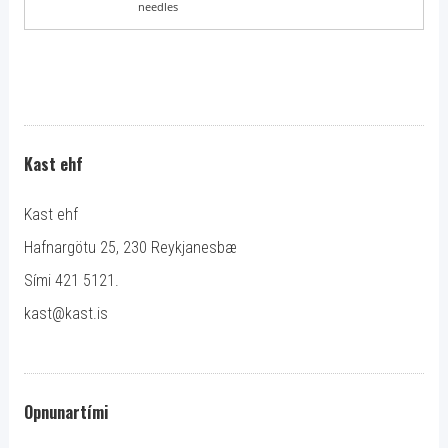
needles
Kast ehf
Kast ehf
Hafnargötu 25, 230 Reykjanesbæ
Sími 421 5121.
kast@kast.is
Opnunartími