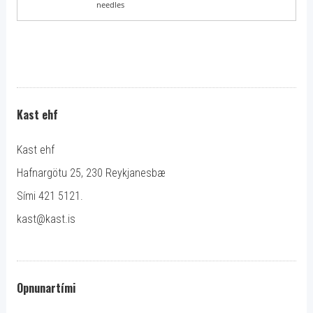
needles
Kast ehf
Kast ehf
Hafnargötu 25, 230 Reykjanesbæ
Sími 421 5121.
kast@kast.is
Opnunartími