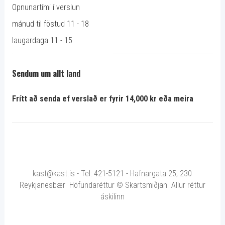
Opnunartími í verslun
mánud til föstud 11 - 18
laugardaga 11 - 15
Sendum um allt land
Frítt að senda ef verslað er fyrir 14,000 kr eða meira
kast@kast.is - Tel: 421-5121 - Hafnargata 25, 230
Reykjanesbær Höfundaréttur © Skartsmiðjan Allur réttur
áskilinn