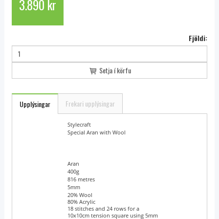
3.890 kr
Fjöldi:
Setja í körfu
Frekari upplýsingar
Upplýsingar
Brand Name
Stylecraft
Yarn Name
Special Aran with Wool
Yarn Weight
Aran
Ball Weight
400g
Length
816 metres
Needle Size
5mm
Blend
20% Wool
80% Acrylic
Tension
18 stitches and 24 rows for a
10x10cm tension square using 5mm