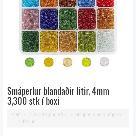
Smáperlur blandaðir litir, 4mm
3,300 stk í boxi
Heim
Skartgripagerð
Smáperlur og stafaperlur
Perlur