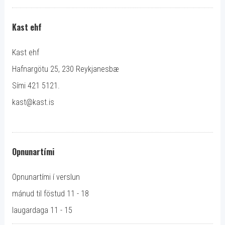
Kast ehf
Kast ehf
Hafnargötu 25, 230 Reykjanesbæ
Sími 421 5121.
kast@kast.is
Opnunartími
Opnunartími í verslun
mánud til föstud 11 - 18
laugardaga 11 - 15