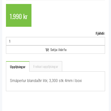
1.990 kr
Fjöldi:
Setja í körfu
Frekari upplýsingar
Upplýsingar
Smáperlur blandaðir litir, 3,300 stk 4mm í boxi