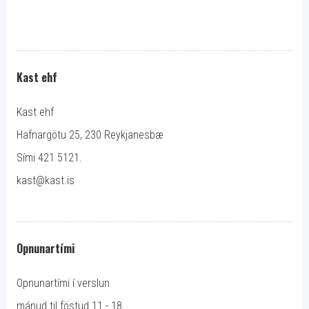
Kast ehf
Kast ehf
Hafnargötu 25, 230 Reykjanesbæ
Sími 421 5121.
kast@kast.is
Opnunartími
Opnunartími í verslun
mánud til föstud 11 - 18