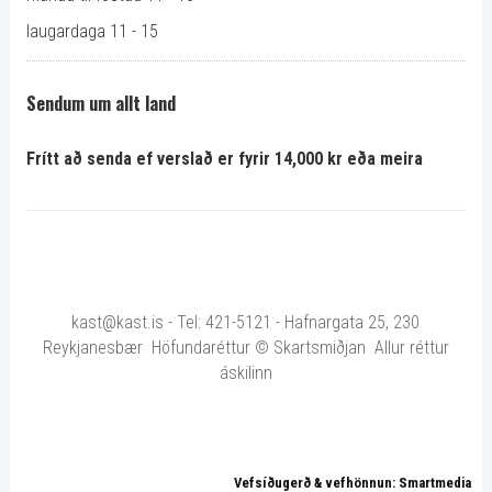
laugardaga 11 - 15
Sendum um allt land
Frítt að senda ef verslað er fyrir 14,000 kr eða meira
kast@kast.is - Tel: 421-5121 - Hafnargata 25, 230
Reykjanesbær Höfundaréttur © Skartsmiðjan Allur réttur
áskilinn
Vefsíðugerð & vefhönnun: Smartmedia