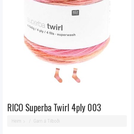
RICO Superba Twirl 4ply 003
Heim
Garn á Tilboði