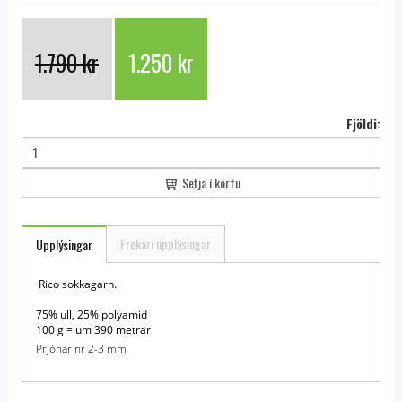
1.790 kr
1.250 kr
Fjöldi:
Setja í körfu
Frekari upplýsingar
Upplýsingar
Rico sokkagarn.
75% ull, 25% polyamid
100 g = um 390 metrar
Prjónar nr 2-3 mm