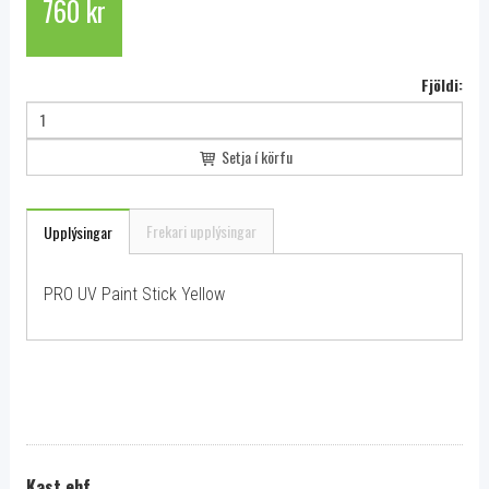
760 kr
Fjöldi:
Setja í körfu
Frekari upplýsingar
Upplýsingar
PRO UV Paint Stick Yellow
Kast ehf