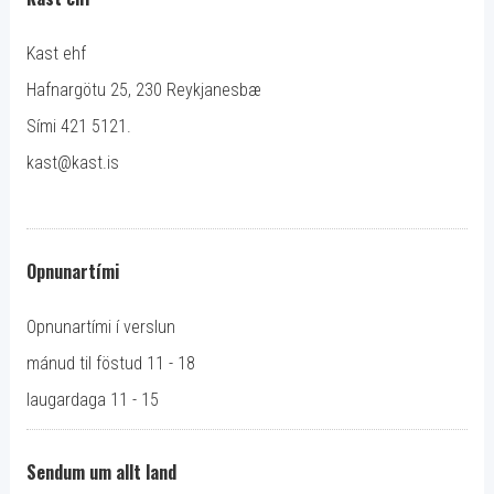
Kast ehf
Hafnargötu 25, 230 Reykjanesbæ
Sími 421 5121.
kast@kast.is
Opnunartími
Opnunartími í verslun
mánud til föstud 11 - 18
laugardaga 11 - 15
Sendum um allt land