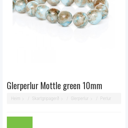
Glerperlur Mottle green 10mm
Heim
Skartgripagerð
Glerperlur
Perlur