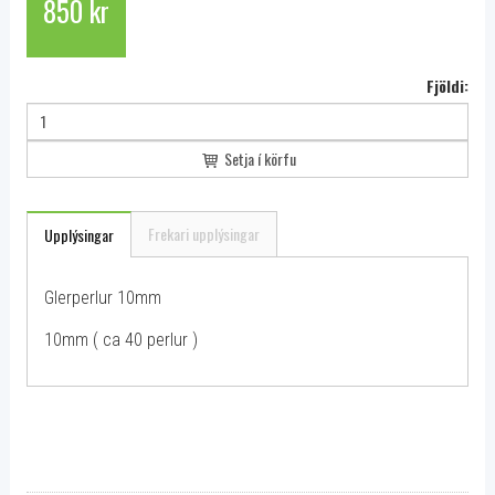
850 kr
Fjöldi:
Setja í körfu
Frekari upplýsingar
Upplýsingar
Glerperlur 10mm
10mm ( ca 40 perlur )