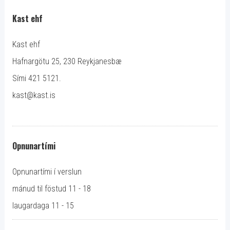
Kast ehf
Kast ehf
Hafnargötu 25, 230 Reykjanesbæ
Sími 421 5121.
kast@kast.is
Opnunartími
Opnunartími í verslun
mánud til föstud 11 - 18
laugardaga 11 - 15