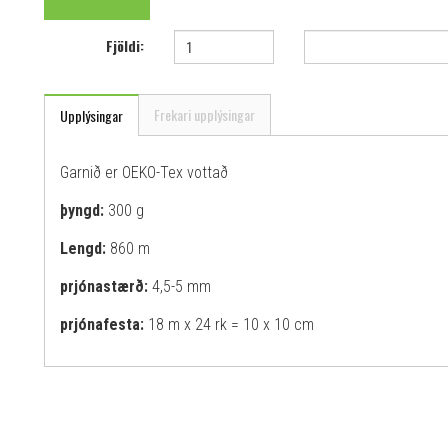
Fjöldi:
Frekari upplýsingar
Upplýsingar
Garnið er OEKO-Tex vottað
þyngd:
300 g
Lengd:
860 m
prjónastærð:
4,5-5 mm
prjónafesta:
18 m x 24 rk = 10 x 10 cm