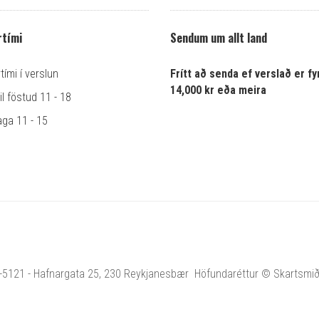
tími
Sendum um allt land
ími í verslun
Frítt að senda ef verslað er fyr
14,000 kr eða meira
l föstud 11 - 18
ga 11 - 15
1-5121 - Hafnargata 25, 230 Reykjanesbær Höfundaréttur © Skartsmiðja