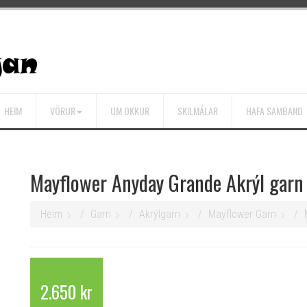
HEIM
VÖRUR
UM OKKUR
SKILMÁLAR
HAFA SAMBAND
Mayflower Anyday Grande Akrýl gar
Heim
Garn
Akrýlgarn
Mayflower Garn
2.650 kr