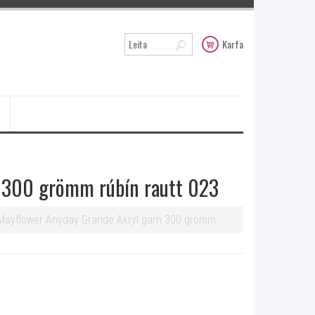
Karfa
n 300 grömm rúbín rautt 023
Mayflower Anyday Grande Akrýl garn 300 grömm