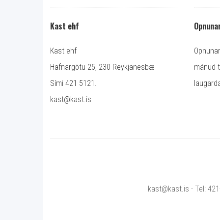
Kast ehf
Opnunar
Kast ehf
Opnunart
Hafnargötu 25, 230 Reykjanesbæ
mánud ti
Sími 421 5121.
laugarda
kast@kast.is
kast@kast.is - Tel: 42