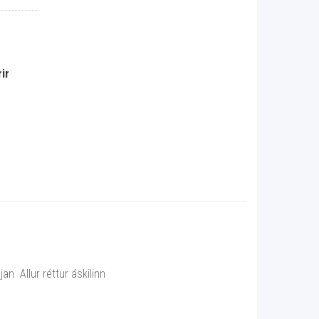
ir
n Allur réttur áskilinn