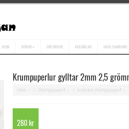
HEIM
VÖRUR
UM OKKUR
SKILMÁLAR
HAFA SAMBAND
Krumpuperlur gylltar 2mm 2,5 grö
Heim
Skartgripagerð
smávara skartgripagerð
280 kr