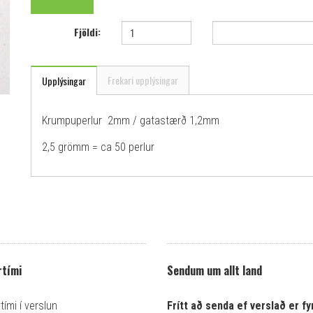
Fjöldi:
Frekari upplýsingar
Upplýsingar
Krumpuperlur 2mm / gatastærð 1,2mm
2,5 grömm = ca 50 perlur
tími
Sendum um allt land
ími í verslun
Frítt að senda ef verslað er fyr