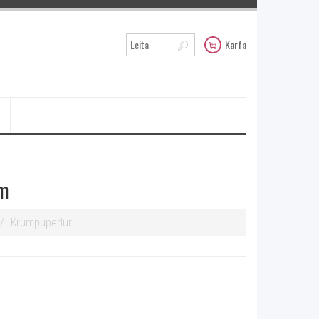
Karfa
mm
Krumpuperlur