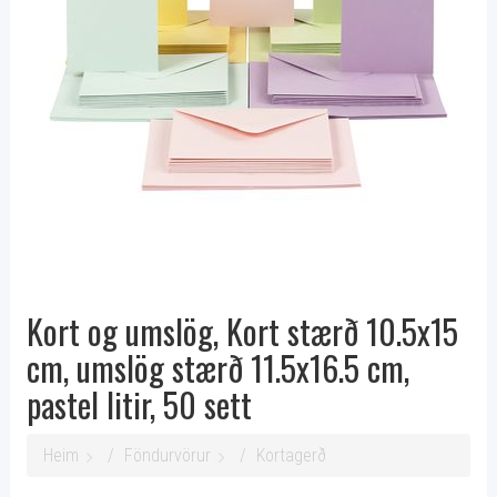
Kort og umslög, Kort stærð 10.5x15
cm, umslög stærð 11.5x16.5 cm,
pastel litir, 50 sett
Heim
Föndurvörur
Kortagerð