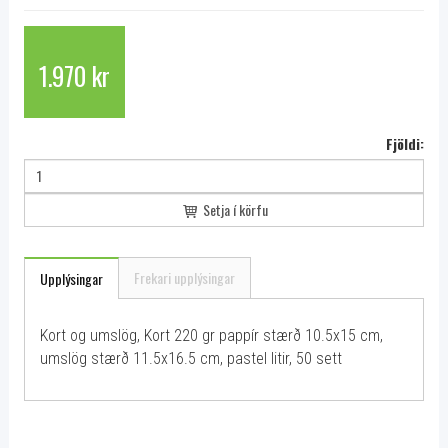
1.970 kr
Fjöldi:
Setja í körfu
Frekari upplýsingar
Upplýsingar
Kort og umslög, Kort 220 gr pappír stærð 10.5x15 cm,
umslög stærð 11.5x16.5 cm, pastel litir, 50 sett