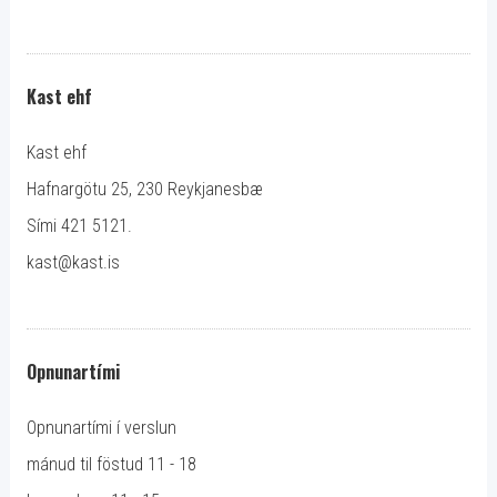
Kast ehf
Kast ehf
Hafnargötu 25, 230 Reykjanesbæ
Sími 421 5121.
kast@kast.is
Opnunartími
Opnunartími í verslun
mánud til föstud 11 - 18