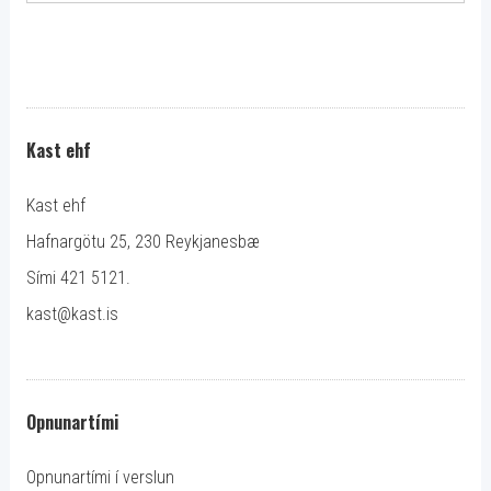
Kast ehf
Kast ehf
Hafnargötu 25, 230 Reykjanesbæ
Sími 421 5121.
kast@kast.is
Opnunartími
Opnunartími í verslun