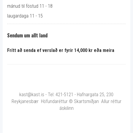
mánud til föstud 11 - 18
laugardaga 11 - 15
Sendum um allt land
Frítt að senda ef verslað er fyrir 14,000 kr eða meira
kast@kast.is - Tel: 421-5121 - Hafnargata 25, 230
Reykjanesbær Höfundaréttur © Skartsmiðjan Allur réttur
áskilinn