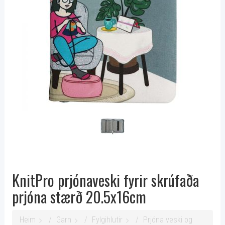
KnitPro prjónaveski fyrir skrúfaða
prjóna stærð 20.5x16cm
Heim
Garn
Fylgihlutir
Prjóna veski og