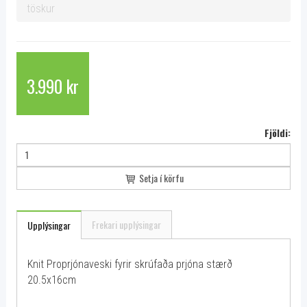
töskur
3.990 kr
Fjöldi:
Setja í körfu
Frekari upplýsingar
Upplýsingar
Knit Proprjónaveski fyrir skrúfaða prjóna stærð
20.5x16cm