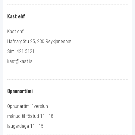
Kast ehf
Kast ehf
Hafnargötu 25, 230 Reykjanesbæ
Sími 421 5121.
kast@kast.is
Opnunartími
Opnunartími í verslun
mánud til föstud 11 - 18
laugardaga 11 - 15