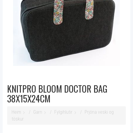
KNITPRO BLOOM DOCTOR BAG
38X15X24CM
Heim
Garn
Fylgihlutir
Prjóna veski og
töskur