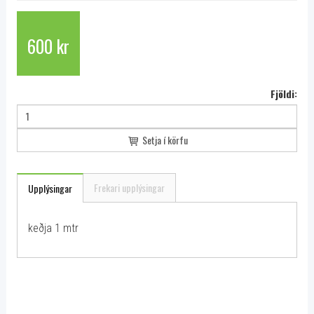
600 kr
Fjöldi:
Setja í körfu
Frekari upplýsingar
Upplýsingar
keðja 1 mtr