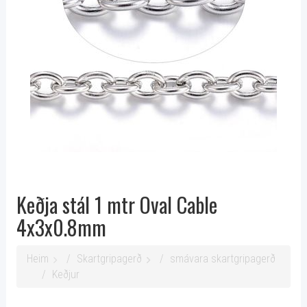
Keðja stál 1 mtr Oval Cable
4x3x0.8mm
Heim
Skartgripagerð
smávara skartgripagerð
Keðjur