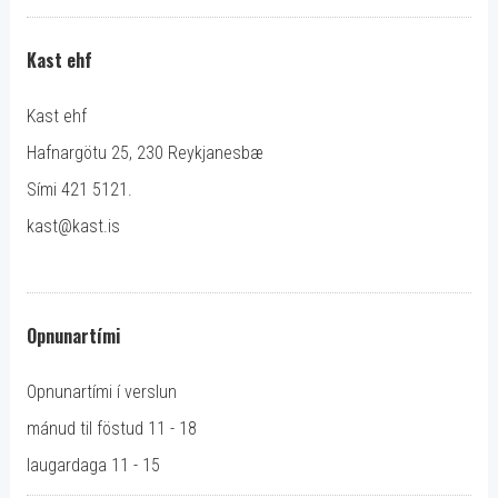
Kast ehf
Kast ehf
Hafnargötu 25, 230 Reykjanesbæ
Sími 421 5121.
kast@kast.is
Opnunartími
Opnunartími í verslun
mánud til föstud 11 - 18
laugardaga 11 - 15