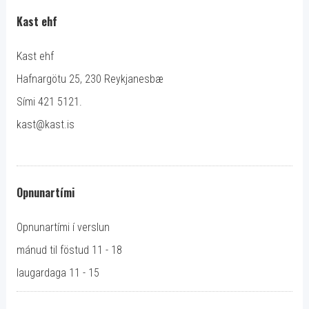
Kast ehf
Kast ehf
Hafnargötu 25, 230 Reykjanesbæ
Sími 421 5121.
kast@kast.is
Opnunartími
Opnunartími í verslun
mánud til föstud 11 - 18
laugardaga 11 - 15