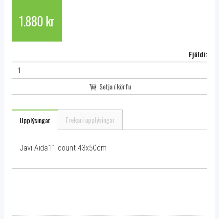
1.880 kr
Fjöldi:
Setja í körfu
Frekari upplýsingar
Upplýsingar
Javi Aida11 count 43x50cm