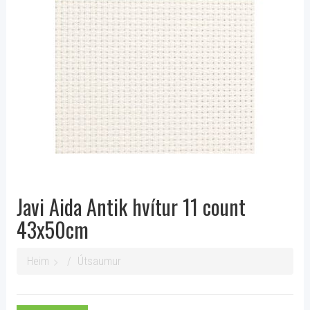
Javi Aida Antik hvítur 11 count
43x50cm
Heim
Útsaumur