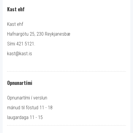
Kast ehf
Kast ehf
Hafnargötu 25, 230 Reykjanesbæ
Sími 421 5121.
kast@kast.is
Opnunartími
Opnunartími í verslun
mánud til föstud 11 - 18
laugardaga 11 - 15